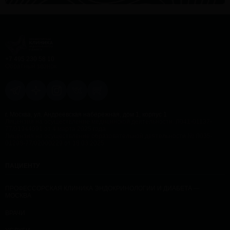
+7 495 230 58 10
Обратный звонок
г. Москва, ул. Андреевская набережная, дом 1, корпус 1
Лицензия на осуществление медицинской деятельности: Л041-01137-
77/01944091 от 4 марта 2025 года
Лицензия на осуществление образовательной деятельности № Л035-
01298-77/02000229 от 18.03.2025
ПАЦИЕНТУ
ПРОФЕССОРСКАЯ КЛИНИКА ЭНДОКРИНОЛОГИИ И ДИАБЕТА —
МОСКВА
ВРАЧИ