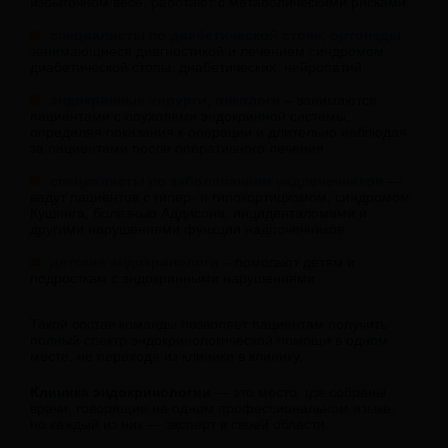
избыточном весе, работают с метаболическими рисками
специалисты по диабетической стопе
,
ортопеды
,
занимающиеся диагностикой и лечением синдромом
диабетической стопы, диабетических нейропатий
эндокринные хирурги, онкологи
–
занимаются
пациентами с опухолями эндокринной системы,
определяя показания к операции и длительно наблюдая
за пациентами после оперативного лечения
специалисты по заболеваниям надпочечников
—
ведут пациентов с гипер- и гипокортицизмом, синдромом
Кушинга, болезнью Аддисона, инциденталомами и
другими нарушениями функции надпочечников
детские эндокринологи
–
помогают детям и
подросткам с эндокринными нарушениями
Такой состав команды позволяет пациентам получить
полный спектр эндокринологической помощи в одном
месте, не переходя из клиники в клинику.
Клиника эндокринологии
— это место, где собраны
врачи, говорящие на одном профессиональном языке,
но каждый из них — эксперт в своей области.