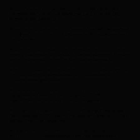
диабетологи
— эксперты по ведению пациентов с
предиабетом, сахарным диабетом 1 и 2 типа, MODY,
редких форм диабета)
нейроэндокринологи
— занимаются заболеваниями
гипофиза, гипоталамуса и редкими нейроэндокринными
синдромами
специалисты по фосфорно-кальциевому обмену
— ведут пациентов с остеопорозом, нарушением функции
околощитовидных желез, дефицитом витамина D
эндокринологи, специализирующиеся на ведении
беременных
с эндокринными заболеваниями и
гестационным диабетом
гинекологи-эндокринологи
— работают с
нарушениями менструального цикла, СПКЯ,
эндометриозом, менопаузой и бесплодием
андрологи-эндокринологи
— помогают мужчинам
при снижении тестостерона, нарушениях фертильности и
метаболическом синдроме
эндокринологи-консультанты по питанию и
метаболизму
— корректируют вес при ожирении и