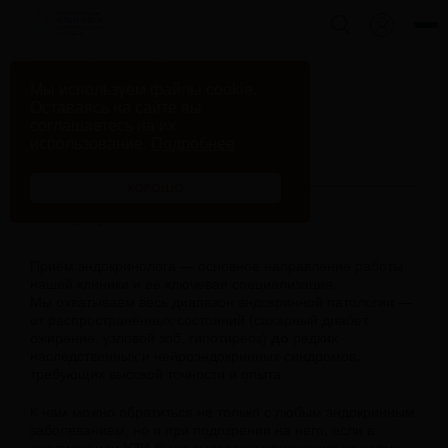
Главная
Услуги
Приём эндокринолога
Мы используем файлы cookie.
Оставаясь на сайте вы
соглашаетесь на их
использование.
Подробнее
Приём эндокринолога
ХОРОШО
Цена услуги:
от 5000 р.
Приём эндокринолога — основное направление работы
нашей клиники и её ключевая специализация.
Мы охватываем весь диапазон эндокринной патологии —
от распространённых состояний (сахарный диабет,
ожирение, узловой зоб, гипотиреоз)
до
редких
наследственных и нейроэндокринных синдромов
,
требующих высокой точности и опыта.
К нам можно обратиться не только с любым эндокринным
заболеванием, но и при подозрении на него
,
если в