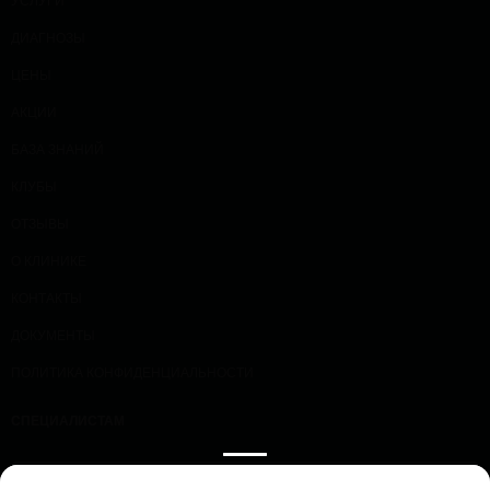
УСЛУГИ
ДИАГНОЗЫ
ЦЕНЫ
АКЦИИ
БАЗА ЗНАНИЙ
КЛУБЫ
ОТЗЫВЫ
О КЛИНИКЕ
КОНТАКТЫ
ДОКУМЕНТЫ
ПОЛИТИКА КОНФИДЕНЦИАЛЬНОСТИ
СПЕЦИАЛИСТАМ
ПРОЛОЖИТЬ МАРШРУТ