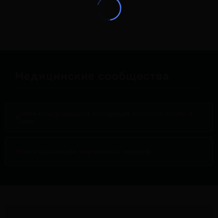
Медицинские сообщества
Член международной ассоциации опухолей головы и
шеи
Член ассоциации эндокринных хирургов