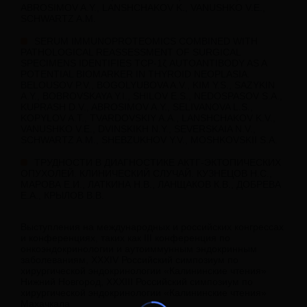
ABROSIMOV A.Y., LANSHCHAKOV K., VANUSHKO V.E.,
SCHWARTZ A.M.
SERUM IMMUNOPROTEOMICS COMBINED WITH
PATHOLOGICAL REASSESSMENT OF SURGICAL
SPECIMENS IDENTIFIES TCP-1ζ AUTOANTIBODY AS A
POTENTIAL BIOMARKER IN THYROID NEOPLASIA.
BELOUSOV P.V., BOGOLYUBOVA A.V., KIM Y.S., SAZYKIN
A.Y., BOBROVSKAYA Y.I., SHILOV E.S., NEDOSPASOV S.A.,
KUPRASH D.V., ABROSIMOV A.Y., SELIVANOVA L.S.,
KOPYLOV A.T., TVARDOVSKIY A.A., LANSHCHAKOV K.V.,
VANUSHKO V.E., DVINSKIKH N.Y., SEVERSKAIA N.V.,
SCHWARTZ A.M., SHEBZUKHOV Y.V., MOSHKOVSKII S.A.
ТРУДНОСТИ В ДИАГНОСТИКЕ АКТГ-ЭКТОПИЧЕСКИХ
ОПУХОЛЕЙ. КЛИНИЧЕСКИЙ СЛУЧАЙ. КУЗНЕЦОВ Н.С.,
МАРОВА Е.И., ЛАТКИНА Н.В., ЛАНЩАКОВ К.В., ДОБРЕВА
Е.А., КРЫЛОВ В.В.
Выступления на международных и российских конгрессах
и конференциях, таких как III конференция по
онкоэндокринологии и аутоиммунным эндокринным
заболеваниям, ХХХIV Российский симпозиум по
хирургической эндокринологии «Калининские чтения»
Нижний Новгород, ХХХIII Российский симпозиум по
хирургической эндокринологии «Калининские чтения»
Махачкала