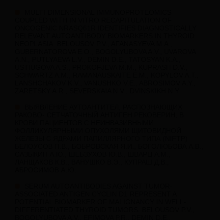
MULTI-DIMENSIONAL IMMUNOPROTEOMICS
COUPLED WITH IN VITRO RECAPITULATION OF
ONCOGENIC NRASQ61R IDENTIFIES DIAGNOSTICALLY
RELEVANT AUTOANTIBODY BIOMARKERS IN THYROID
NEOPLASIA. BELOUSOV P.V., AFANASYEVA M.A.,
GUBERNATOROVA E.O., BOGOLYUBOVA A.V., UVAROVA
A.N., PUTLYAEVA L.V., DEMIN D.E., TATOSYAN K.A.,
USTIUGOVA A.S., PROKOFJEVA M.M., KUPRASH D.V.,
SCHWARTZ A.M., RAMANAUSKAITE E.M., KOPYLOV A.T.,
LANSHCHAKOV K.V., VANUSHKO V.E., ABROSIMOV A.Y.,
ZARETSKY A.R., SEVERSKAIA N.V., DVINSKIKH N.Y.
ВЫЯВЛЕНИЕ АУТОАНТИТЕЛ, РАСПОЗНАЮЩИХ
РАКОВО- СЕТЧАТОЧНЫЙ АНТИГЕН РЕКОВЕРИН, В
КРОВИ ПАЦИЕНТОВ С НЕИНВАЗИВНЫМИ
ФОЛЛИКУЛЯРНЫМИ ОПУХОЛЯМИ ЩИТОВИДНОЙ
ЖЕЛЕЗЫ С ЯДРАМИ ПАПИЛЛЯРНОГО ТИПА (NIFTP)
БЕЛОУСОВ П.В., БОБРОВСКАЯ Я.И., БОГОЛЮБОВА А.В.,
САЗЫКИН А.Ю., ШЕБЗУХОВ Ю.В., ШВАРЦ А.М.,
ЛАНЩАКОВ К.В., ВАНУШКО В.Э., КУПРАШ Д.В.,
АБРОСИМОВ А.Ю.
SERUM AUTOANTIBODIES AGAINST TUMOR-
ASSOCIATED ANTIGEN CYCLIN D1 REPRESENT A
POTENTIAL BIOMARKER OF MALIGNANCY IN WELL-
DIFFERENTIATED THYROID TUMORS. BELOUSOV P.V.,
BOGOLYUBOVA A.V., EFIMOVA P.R., DEMIN D.E.,