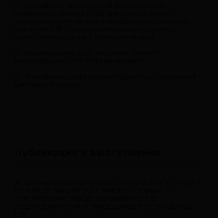
Проведение тонкоигольной аспирационной
пункционной биопсии (ТАБ) щитовидной железы,
околощитовидной железы и лимфатических узлов под
контролем УЗИ с определением тиреоглобулина,
паратгормона в смыве с пункционной иглы
Безопасная хирургия: владение техникой
интраоперационного нейромониторинга
Проведение склеротерапии жидкостных образований
щитовидной железы
Публикации и выступления
СЛУЧАЙ СПОРАДИЧЕСКОГО МЕДУЛЛЯРНОГО РАКА У
ПОЖИЛОЙ ПАЦИЕНТКИ С МНОГОУЗЛОВЫМ
ТОКСИЧЕСКИМ ЗОБОМ. БОНДАРЕНКО Е.В.,
АБДУЛХАБИРОВА Ф.М., МИХЕЕНКОВ А.А., ЛАНЩАКОВ
К.В.