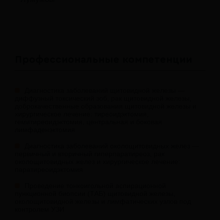
Профессиональные компетенции
Диагностика заболеваний щитовидной железы —
диффузный токсический зоб, рак щитовидной железы,
доброкачественные образования щитовидной железы и
хирургическое лечение: тиреоидэктомия,
гемитиреоидэктомия, центральная и боковая
лимфаденэктомия
Диагностика заболеваний околощитовидных желез —
первичный и вторичный гиперпаратиреоз, рак
околощитовидных желез и хирургическое лечение:
паратиреоидэктомия
Проведение тонкоигольной аспирационной
пункционной биопсии (ТАБ) щитовидной железы,
околощитовидной железы и лимфатических узлов под
контролем УЗИ