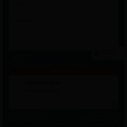
Политика
Политика
обработки
обработки
Согласен с
Соглашением по персональным данным
и
данных
данных
Политикой конфиденциальности
Согласен на получение рекламной рассылки