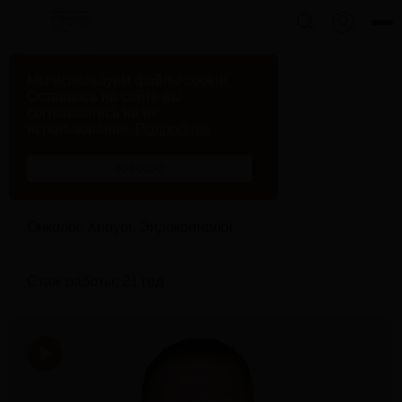
Главная
Врачи клиники
Мы используем файлы cookie.
Ланщаков Кирилл Владимирович
Оставаясь на сайте вы
соглашаетесь на их
использование.
Подробнее
Ланщаков Кирилл
Владимирович
ХОРОШО
Онколог, Хирург, Эндокринолог
Стаж работы: 21 год