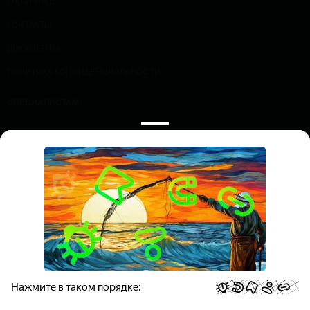
О КЛИНИКЕ
КОНТАКТЫ
ДОКУМЕНТЫ
ПОЛИТИКА КОНФИДЕНЦИАЛЬНОСТИ
СПЕЦИАЛИСТАМ
ПРОЛОЖИТЬ МАРШРУТ
ЗАПИСАТЬСЯ НА ПРИЕМ
ООО «Профессорская клиника эндокринологии и диабета», ИНН
7736361030
Все права защищены. Обращаем ваше внимание на то, что
данный Интернет-сайт носит исключительно информационный
характер и ни при каких условиях не является публичной офертой,
определяемой положениями Статьи 437 Гражданского кодекса РФ.