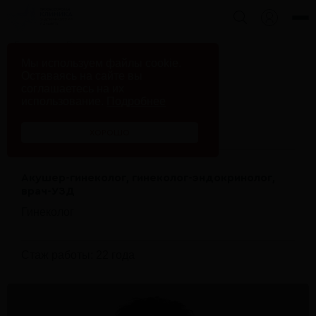
Главная
Врачи клиники
Мы используем файлы cookie.
Чекенёва Наталья Александровна
Оставаясь на сайте вы
соглашаетесь на их
использование.
Подробнее
Чекенёва Наталья
Александровна
ХОРОШО
Акушер-гинеколог, гинеколог-эндокринолог,
врач-УЗД
Гинеколог
Стаж работы: 22 года