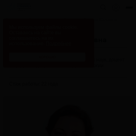
Главная
Врачи клиники
Страхова Галина Юрьевна
Мы используем файлы cookie.
Оставаясь на сайте вы
соглашаетесь на их
Страхова Галина Юрьевна
использование.
Подробнее
ХОРОШО
Эндокринолог, Кандидат медицинских наук, доцент
кафедры эндокринологии и диабетологии
Стаж работы: 22 года