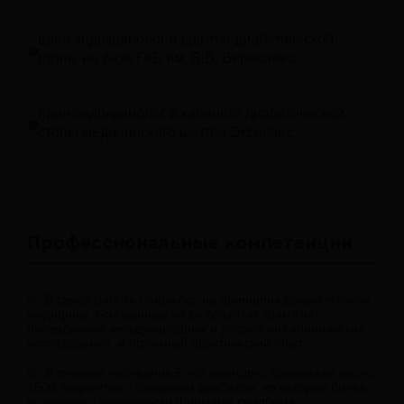
врач-эндокринолог в Центре диабетической
стопы на базе ГКБ им. В.В. Вересаева
врач-эндокринолог в кабинете диабетической
стопы медицинского центра Экселанс
Профессиональные компетенции
В своей работе опираюсь на принципы доказательной
медицины, основанные на результатах грамотно
проведенных международных и российских клинических
исследований, и огромный практический опыт
В течение последних 5 лет ежегодно принимала около
1500 пациентов с сахарным диабетом, из которых более
половины с различными формами синдрома