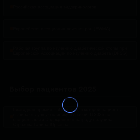
Российская ассоциация эндокринологов
Европейская ассоциация лечения ран (EWMA)
Рабочая группа по изучению диабетической стопы при
Европейской Ассоциации по изучению диабета (DFSG)
Выбор пациентов 2025
Ежегодная премия НаПоправку, в которой пациенты
выбирают лучшую клинику и врачей. В 2025 по
специальности Эндокринолог награду получила
Страхова Галина Юрьевна