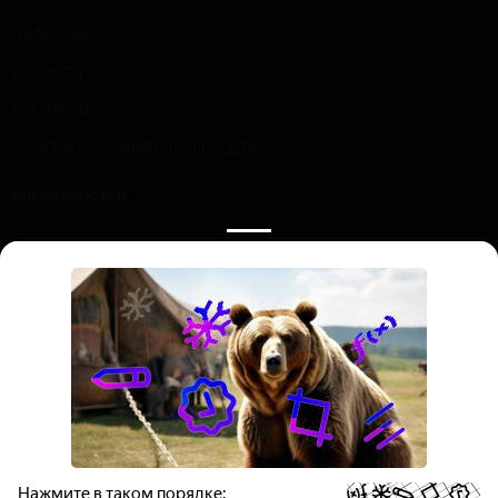
О КЛИНИКЕ
КОНТАКТЫ
ДОКУМЕНТЫ
ПОЛИТИКА КОНФИДЕНЦИАЛЬНОСТИ
СПЕЦИАЛИСТАМ
ПРОЛОЖИТЬ МАРШРУТ
ЗАПИСАТЬСЯ НА ПРИЕМ
ООО «Профессорская клиника эндокринологии и диабета», ИНН
7736361030
Все права защищены. Обращаем ваше внимание на то, что
данный Интернет-сайт носит исключительно информационный
характер и ни при каких условиях не является публичной офертой,