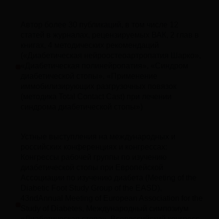
Автор более 30 публикаций, в том числе 12
статей в журналах, рецензируемых ВАК, 2 глав в
книгах, 4 методических рекомендаций
(«Диабетическая нейроостеоартропатия Шарко»,
«Диабетическая полинейропатия», «Синдром
диабетической стопы», «Применение
иммобилизирующих разгрузочных повязок
(методика Total Contact Cast) при лечении
синдрома диабетической стопы»)
Устные выступления на международных и
российских конференциях и конгрессах:
Конгрессы рабочей группы по изучению
диабетической стопы при Европейской
Ассоциации по изучению диабета (Meeting of the
Diabetic Foot Study Group of the EASD),
43ndAnnual Meeting of European Association for the
Study of Diabetes, Международный симпозиум
«Диабетическая стопа», Всероссийский конгресс