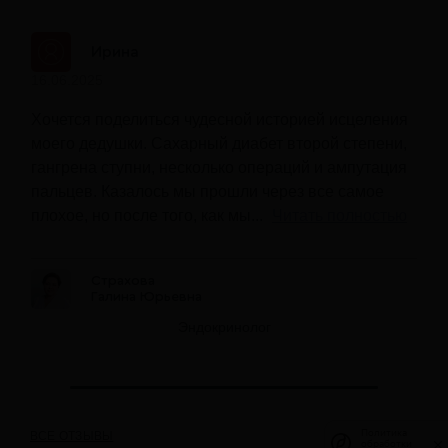
Ирина
16.06.2025
Хочется поделиться чудесной историей исцеления
моего дедушки. Сахарный диабет второй степени,
гангрена ступни, несколько операций и ампутация
пальцев. Казалось мы прошли через все самое
плохое, но после того, как мы...
Читать полностью
Страхова
Галина Юрьевна
Эндокринолог
Политика
Политика
ВСЕ ОТЗЫВЫ
обработки
обработки