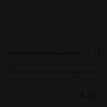
«Бесплодие в практике эндокринолога»
Политика
Политика
обработки
обработки
данных
данных