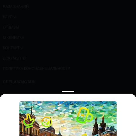
БАЗА ЗНАНИЙ
КЛУБЫ
ОТЗЫВЫ
О КЛИНИКЕ
КОНТАКТЫ
ДОКУМЕНТЫ
ПОЛИТИКА КОНФИДЕНЦИАЛЬНОСТИ
СПЕЦИАЛИСТАМ
ПРОЛОЖИТЬ МАРШРУТ
ЗАПИСАТЬСЯ НА ПРИЕМ
ООО «Профессорская клиника эндокринологии и диабета», ИНН
7736361030