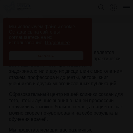
Главная
Курсы
Мы используем файлы cookie.
Оставаясь на сайте вы
соглашаетесь на их
База знаний и курсы
использование.
Подробнее
Неотъемлемой частью нашей работы является
ХОРОШО
медицинское образование, поскольку практически
все наши врачи – это преподаватели
эндокринологии и других дисциплин с многолетним
стажем, профессора и доценты, авторы книг,
учебников и других многочисленных публикаций.
Образовательный центр нашей клиники создан для
того, чтобы лучшие знания в нашей профессии
получили как можно больше коллег, а пациенты как
можно скорее почувствовали на себе результаты
обучения врачей.
Мы представляем для вас различные