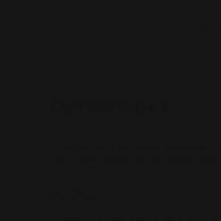
ВРАЧ
Главная
Диагнозы
Остеопороз
Остеопороз
Остеопороз называют «немой эпидемией» сре
ним связана большая часть фатальных перел
позвоночника.
Причинами остеопороза могут быть многочис
воздействия.
Помимо возрастной потери костной массы, ос