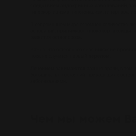
с
ледствием эндокринных заболеваний
, т
гиперкортицизма, гипогонадизм, гиперпаратир
В современном мире огромное количество люде
оснований,
принимают глюкокортикоиды
, 
развития остеопороза.
Важно, что остеопороз себя
никак не проявл
пока не случится первый
перелом
.
Лечением занимаются
разные врачи, в том 
большинство состояний, приводящих к остео
заболеваниями.
Чем мы можем В