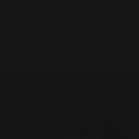
ый план обследования на предмет остеопороза и разработат
подобрать терапию (
инъекции
препаратами, предназначенны
ь остеопороз — это хроническое заболевание, требующее 
ой активности для профилактики остеопороза, а также дл
ся по данному вопрос
1
/
4