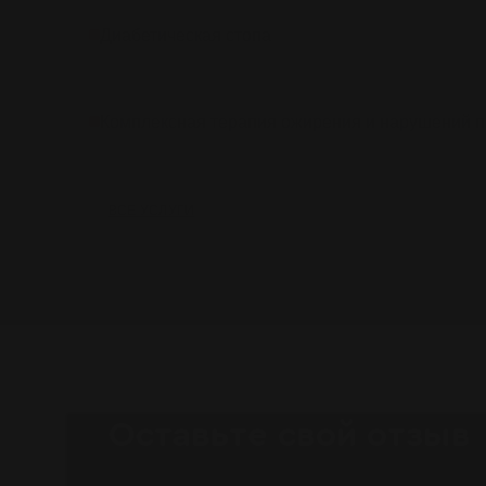
Диабетическая стопа
Комплексная терапия ожирения и нарушений 
ВСЕ УСЛУГИ
Оставьте свой отзыв