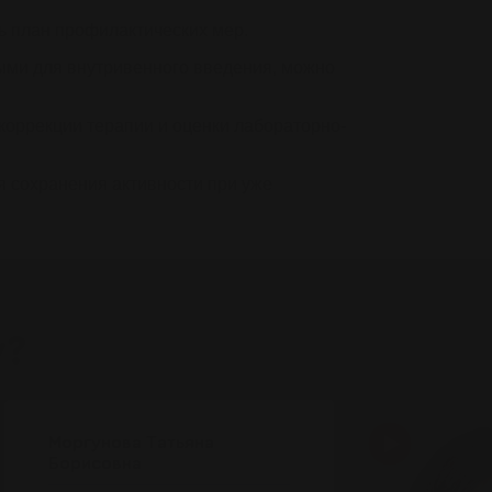
ь план профилактических мер.
ми для внутривенного введения, можно
коррекции терапии и оценки лабораторно-
я сохранения активности при уже
у?
Моргунова Татьяна
Борисовна