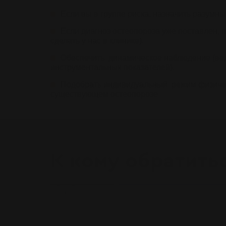
Если вы в группе риска, назначить разумн
Если диагноз остеопороза уже поставлен, 
сделать у нас в клинике).
Обеспечить динамическое наблюдение (вед
инструментальных показателей).
Подобрать индивидуальный режим физическ
существующем остеопорозе
К кому обратить