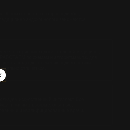
. К ним относятся сахарный диабет,
Традиционно эндокринологи занимаются
емся на принципах доказательной медицины,
РАБОТАЕМ по схемам и алгоритмам, т.к. для
ациента подходы к лечению и диагностики
нь сильно отличаться.
ользуем искусственный интеллект. Все
удут принимать живые, опытные,
ованные и квалифицированные врачи.