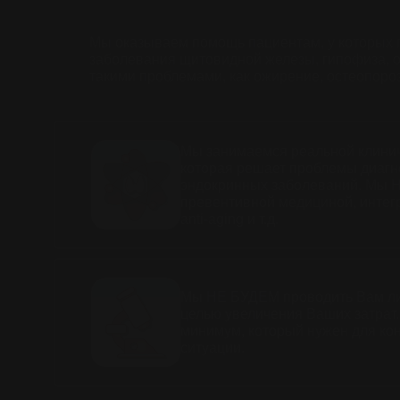
Мы оказываем помощь пациентам, у которых 
заболевания щитовидной железы, гипофиза, 
такими проблемами, как ожирение, остеопоро
Мы занимаемся реальной клини
которая решает проблемы диагн
эндокринных заболеваний. М
превентивной медициной, интег
anti-aging и т.д.
Мы НЕ БУДЕМ проводить Вам ли
целью увеличения Ваших затрат.
минимум, который нужен для ко
ситуации.