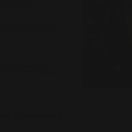
аких как синдром
еоз и другие.
й, как обоснованно, так и без
что само по себе несёт риски
яет
(не болит) до того момента,
числе
эндокринологи
, так как
порозу, являются эндокринными
ам помочь?