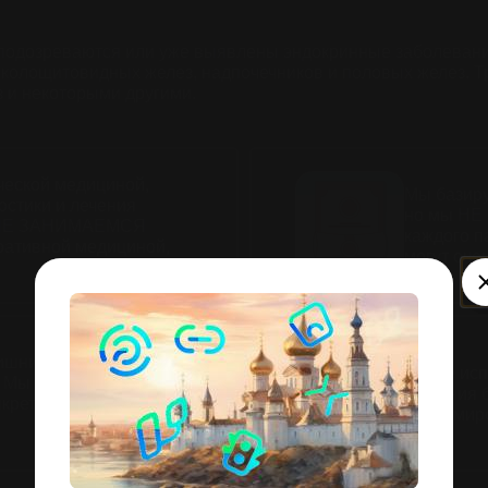
подозреваются или уже выявлены эндокринные заболевания
околощитовидных желез, надпочечников и половых желез. 
з и некоторыми другими.
ческой медициной,
Мы базиру
остики и лечения
но мы НЕ 
ы НЕ ЗАНИМАЕМСЯ
каждого п
ративной медициной,
могут оче
шние исследования, с
Мы не исп
 Мы сделаем тот
решения б
нкретно Вашей
дипломир