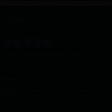
+7 495 230 58 10
Обратный звонок
г. Москва, ул. Андреевская набережная, дом 1, корпус 1
Лицензия на осуществление медицинской деятельности: Л041-01137-
77/01944091 от 4 марта 2025 года
Лицензия на осуществление образовательной деятельности № Л035-
01298-77/02000229 от 18.03.2025
ПАЦИЕНТУ
ПРОФЕССОРСКАЯ КЛИНИКА ЭНДОКРИНОЛОГИИ И ДИАБЕТА —
МОСКВА
ВРАЧИ
УСЛУГИ