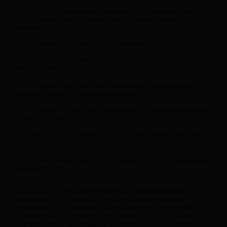
Опухолях щитовидной железы (подозрение на рак,
папиллярный, медуллярный рак, фолликулярная
аденома )
Узловых образованиях щитовидной железы
Новообразованиях околощитовидных желёз (аденомы,
гиперплазия)
Опухолях надпочечников (аденомы, гормонально
активные опухоли, инциденталомы)
Опухолях поджелудочной железы и нейроэндокринные
новообразования (НЭО);
Редких наследственныах синдромы (MEN-синдромы и
др.);
Послеоперационном наблюдение после проведённых
вмешательств.
В нашей клинике
не проводятся хирургические
операции
. Мы предоставляем
консультативную
помощь
: помогаем подтвердить диагноз, определить
показания к операции и подготовиться к ней, а также
осуществляем дальнейшее наблюдение совместно с