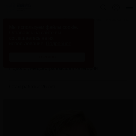
Главная
Врачи клиники
Кузьмина Людмила Тимофеевна
Мы используем файлы cookie.
Оставаясь на сайте вы
соглашаетесь на их
Кузьмина Людмила
использование.
Подробнее
Тимофеевна
ХОРОШО
Подолог, Медсестра высшей категории
Стаж работы: 26 лет