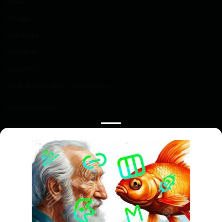
КЛУБЫ
ОТЗЫВЫ
О КЛИНИКЕ
КОНТАКТЫ
ДОКУМЕНТЫ
ПОЛИТИКА КОНФИДЕНЦИАЛЬНОСТИ
СПЕЦИАЛИСТАМ
ПРОЛОЖИТЬ МАРШРУТ
ЗАПИСАТЬСЯ НА ПРИЕМ
ООО «Профессорская клиника эндокринологии и диабета», ИНН
7736361030
Все права защищены. Обращаем ваше внимание на то, что