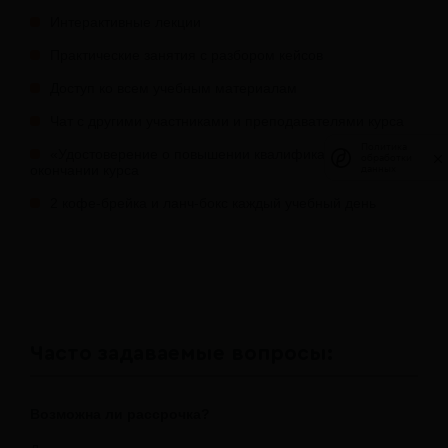
Интерактивные лекции
Практические занятия с разбором кейсов
Доступ ко всем учебным материалам
Чат с другими участниками и преподавателями курса
Политика
Политика
«Удостоверение о повышении квалификации» по
обработки
обработки
окончании курса
данных
данных
2 кофе-брейка и ланч-бокс каждый учебный день
Часто задаваемые вопросы:
Возможна ли рассрочка?