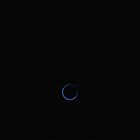
что делать дальше:
«Красные флаги» РПП: поведенческие,
эмоциональные и физические признаки.
Чек-лист первичной диагностики РПП — алгоритм для
врача первичного звена.
Диагностические критерии основных РПП: нервная
анорексия, нервная булимия, приступообразное
переедание.
Ошибки гипердиагностики: когда пациент просто
переедает, но это не РПП.
Коммуникация с пациентом:
Как деликатно обсуждать необходимость
психологической помощи без фраз «это не ко мне».
Типичные ошибки врачей: когда ограничительные
рекомендации усиливают патологическое поведение.
Как корректно отказать пациенту с нормальным весом
в снижении веса и сохранить доверие.
Отработка сценариев общения с «трудным»