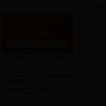
Главная
Курсы
Ожирение 2.0
Мы используем файлы cookie.
Оставаясь на сайте вы
соглашаетесь на их
использование.
Подробнее
Ожирение 2.0
ХОРОШО
Психологические инструменты в лечении ожирения:
от мотивации до работы с пищевым поведением
Программа повышения квалификации для
специалистов
Курс разработан
экспертами в области практического
лечения ожирения и расстройств пищевого поведения
(РПП) для врачей всех специальностей, а также
психологов