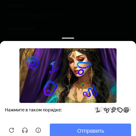
ДОКУМЕНТЫ
ПОЛИТИКА КОНФИДЕНЦИАЛЬНОСТИ
СПЕЦИАЛИСТАМ
ПРОЛОЖИТЬ МАРШРУТ
ЗАПИСАТЬСЯ НА ПРИЕМ
ООО «Профессорская клиника эндокринологии и диабета», ИНН
7736361030
Все права защищены. Обращаем ваше внимание на то, что
данный Интернет-сайт носит исключительно информационный
характер и ни при каких условиях не является публичной офертой,
определяемой положениями Статьи 437 Гражданского кодекса РФ.
Политика конфиденциальности
|
Соглашение на обработку
персональных данных
|
Пользовательское соглашение
|
Нормативные документы