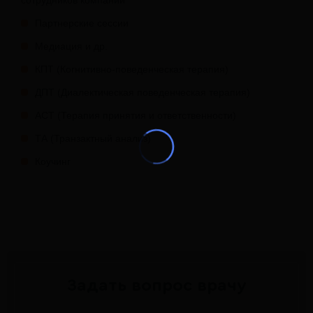
сотрудников компаний
Партнерские сессии
Медиация и др.
КПТ (Когнитивно-поведенческая терапия)
ДПТ (Диалектическая поведенческая терапия)
АСТ (Терапия принятия и ответственности)
ТА (Транзактный анализ)
Коучинг
Задать вопрос врачу