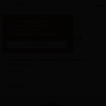
Главная
Врачи клиники
Мы используем файлы cookie.
Тонкова-Кузнецова Ольга Николаевна
Оставаясь на сайте вы
соглашаетесь на их
использование.
Подробнее
Тонкова-Кузнецова Ольга
Николаевна
ХОРОШО
Руководитель отделения психотерапии и
психиатрии
Психолог
Стаж работы: 20 лет