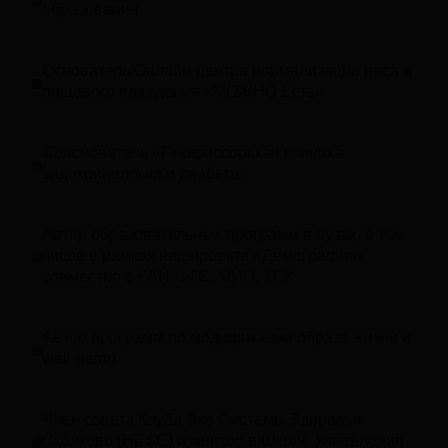
образования
Основатель Онлайн-центра нормализации веса и
пищевого поведения «МОЖНО Есть»
Сооснователь «Профессорская клиника
эндокринологии и диабета»
Автор образовательных программ в вузах, в том
числе в рамках нац.проекта «Демография»
совместно с РАНХиГС, МИП, ТГУ
Автор программ по модификации образа жизни и
well-being
Член совета Клуба Эко Системы Здоровья
Сколково (HESC) и ментор в Школе Управления