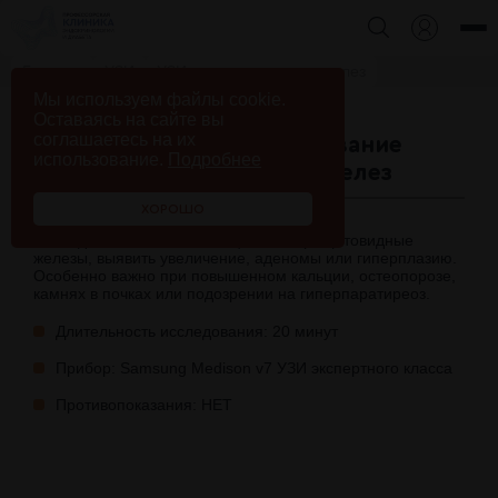
Главная
УЗИ
УЗИ паращитовидных желез
Мы используем файлы cookie.
Оставаясь на сайте вы
соглашаетесь на их
Ультразвуковое исследование
использование.
Подробнее
(УЗИ) паращитовидных желез
ХОРОШО
Исследование позволяет оценить паращитовидные
железы, выявить увеличение, аденомы или гиперплазию.
Особенно важно при повышенном кальции, остеопорозе,
камнях в почках или подозрении на гиперпаратиреоз.
Длительность исследования: 20 минут
Прибор: Samsung Medison v7 УЗИ экспертного класса
Противопоказания: НЕТ