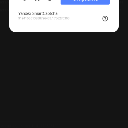
ствление медицинской деятельности: Л041-01137-77/01944091 от 4 марта
ествление образовательной деятельности № Л035-01298-77/02000229 от
ологии и диабета», ИНН 7736361030