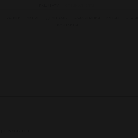
ПАЦИЕНТУ
СПЕЦИАЛИСТАМ
И
УСЛУГИ
АКЦИИ
ДИАГНОЗЫ
БАЗА ЗНАНИЙ
КЛУБЫ
О КЛИ
КОНТАКТЫ
 результатов