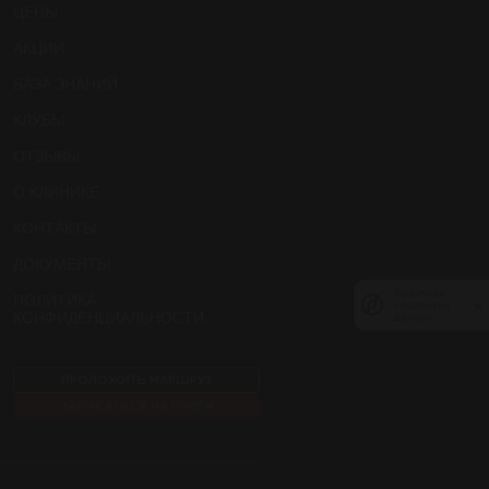
ЦЕНЫ
АКЦИИ
БАЗА ЗНАНИЙ
КЛУБЫ
ОТЗЫВЫ
О КЛИНИКЕ
КОНТАКТЫ
ДОКУМЕНТЫ
Политика
Политика
ПОЛИТИКА
обработки
обработки
КОНФИДЕНЦИАЛЬНОСТИ
данных
данных
ПРОЛОЖИТЬ МАРШРУТ
ЗАПИСАТЬСЯ НА ПРИЕМ