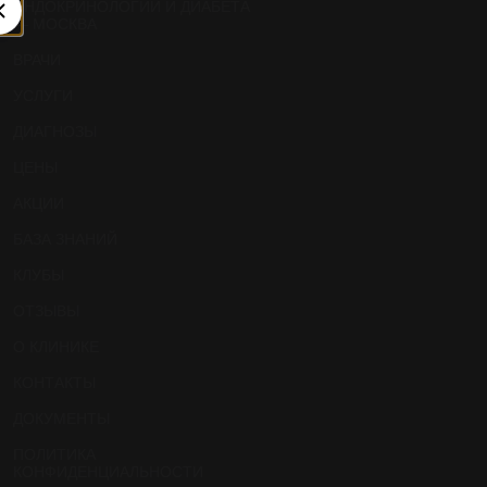
ЭНДОКРИНОЛОГИИ И ДИАБЕТА
— МОСКВА
ВРАЧИ
УСЛУГИ
ДИАГНОЗЫ
ЦЕНЫ
АКЦИИ
БАЗА ЗНАНИЙ
КЛУБЫ
ОТЗЫВЫ
О КЛИНИКЕ
КОНТАКТЫ
ДОКУМЕНТЫ
ПОЛИТИКА
КОНФИДЕНЦИАЛЬНОСТИ