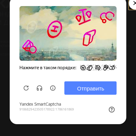
реевская набережная, дом 1, корпус 1
ствление медицинской деятельности: Л041-01137-77/01944091 от 4 марта
ествление образовательной деятельности № Л035-01298-77/02000229 от