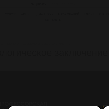
ПАЦИЕНТУ
СПЕЦИАЛИСТАМ
И
УСЛУГИ
АКЦИИ
ДИАГНОЗЫ
БАЗА ЗНАНИЙ
КЛУБЫ
О КЛИ
КОНТАКТЫ
Санитарно-эпидемиологическое заключение
логическое заключение