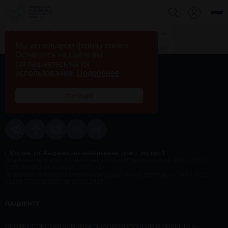
Главная
База знаний
Щитовидная железа
Мы используем файлы cookie.
Популярная эндокринология: йодный дефицит
Оставаясь на сайте вы
соглашаетесь на их
использование.
Подробнее
ХОРОШО
+7 495 230 58 10
Обратный звонок
г. Москва, ул. Андреевская набережная, дом 1, корпус 1
Лицензия на осуществление медицинской деятельности: Л041-01137-
77/01944091 от 4 марта 2025 года
Лицензия на осуществление образовательной деятельности № Л035-
01298-77/02000229 от 18.03.2025
ПАЦИЕНТУ
ПРОФЕССОРСКАЯ КЛИНИКА ЭНДОКРИНОЛОГИИ И ДИАБЕТА —