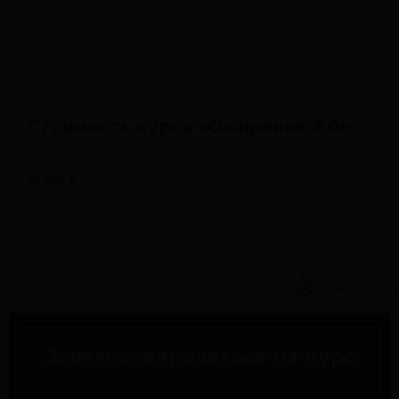
Стоимость курса «Ожирение 3.0»
24 900 ₽
Политика
Политика
обработки
обработки
данных
данных
Зарегистрироваться на курс