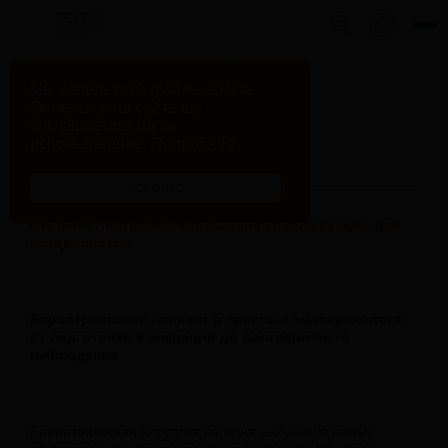
Главная
Курсы
Ожирение 3.0
Мы используем файлы cookie.
Оставаясь на сайте вы
соглашаетесь на их
использование.
Подробнее
Ожирение 3.0
ХОРОШО
ОНЛАЙН Программа повышения квалификации для
специалистов
Бариатрический пациент в практике эндокринолога:
от подготовки к операции до долгосрочного
наблюдения
Бариатрическая хирургия сегодня — один из самых