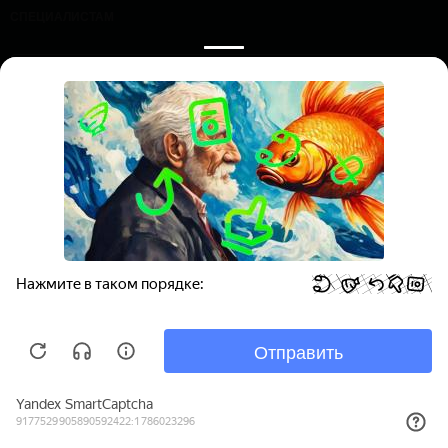
СПЕЦИАЛИСТАМ
ПРОЛОЖИТЬ МАРШРУТ
ЗАПИСАТЬСЯ НА ПРИЕМ
ООО «Профессорская клиника эндокринологии и диабета», ИНН
7736361030
Все права защищены. Обращаем ваше внимание на то, что
данный Интернет-сайт носит исключительно информационный
характер и ни при каких условиях не является публичной офертой,
определяемой положениями Статьи 437 Гражданского кодекса РФ.
Политика конфиденциальности
|
Соглашение на обработку
персональных данных
|
Пользовательское соглашение
|
Нормативные документы
ВРАЧИ
О НАС
КОНТАКТЫ