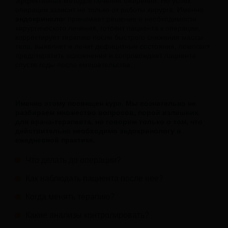
эффективных методов лечения ожирения. Но успех
операции зависит не только от работы хирурга. Именно
эндокриноло
г принимает решение о необходимости
хирургического лечения, готовит пациента к операции,
корректирует терапию после быстрого снижения массы
тела, выявляет и лечит дефицитные состояния, помогает
предотвратить осложнения и сопровождает пациента
спустя годы после вмешательства.
Именно этому посвящен курс.
Мы сознательно не
разбираем множество вопросов, порой излишних
для врача-терапевта, но говорим только о том, что
действительно необходимо эндокринологу в
ежедневной практике.
Что делать до операции?
Как наблюдать пациента после нее?
Когда менять терапию?
Какие анализы контролировать?