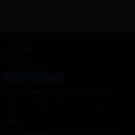
Медицинская образовательная платформа Medtouch 2.0
+7 495 230 58 10
Обратный звонок
г. Москва, ул. Андреевская набережная, дом 1, корпус 1
Лицензия на осуществление медицинской деятельности: Л041-01137-
77/01944091 от 4 марта 2025 года
Лицензия на осуществление образовательной деятельности № Л035-
01298-77/02000229 от 18.03.2025
ПАЦИЕНТУ
ПРОФЕССОРСКАЯ КЛИНИКА ЭНДОКРИНОЛОГИИ И ДИАБЕТА —