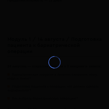
Продолжительность — 12 дней
Модуль 1 / 14 августа / Подготовка
пациента к бариатрической
операции
14 августа
— открытие доступа к 3 лекциям в записи:
Бариатрическая хирургия в лечении ожирения: кому,
когда и зачем?
Подготовка пациента к операции: что должен сделать
эндокринолог?
Как выбрать бариатрическую операцию?