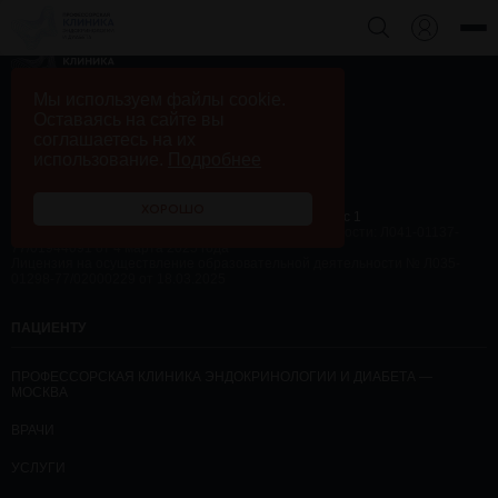
+7 495 230 58 10
Мы используем файлы cookie.
Обратный звонок
Оставаясь на сайте вы
соглашаетесь на их
использование.
Подробнее
ХОРОШО
г. Москва, ул. Андреевская набережная, дом 1, корпус 1
Лицензия на осуществление медицинской деятельности: Л041-01137-
77/01944091 от 4 марта 2025 года
Лицензия на осуществление образовательной деятельности № Л035-
01298-77/02000229 от 18.03.2025
ПАЦИЕНТУ
ПРОФЕССОРСКАЯ КЛИНИКА ЭНДОКРИНОЛОГИИ И ДИАБЕТА —
МОСКВА
ВРАЧИ
УСЛУГИ