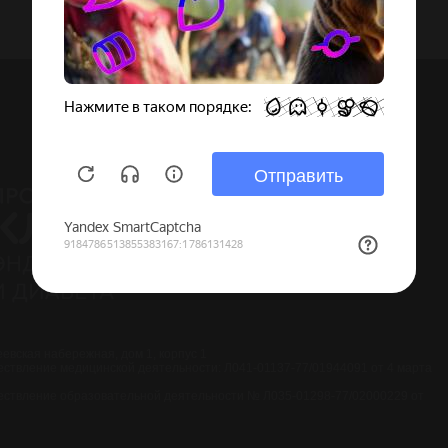
реевская набережная, дом 1, корпус 1
ствление медицинской деятельности: Л041-01137-77/01944091 от 4 марта
ествление образовательной деятельности № Л035-01298-77/02000229 от