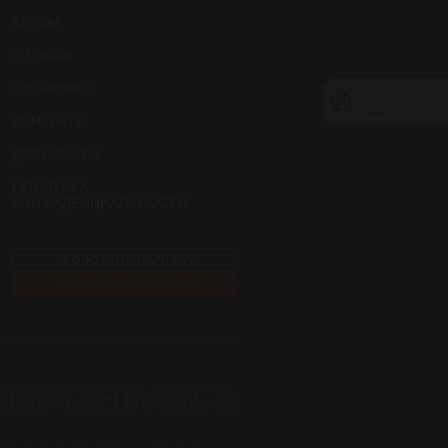
КЛУБЫ
ОТЗЫВЫ
О КЛИНИКЕ
Политика
Политика
обработки
обработки
данных
данных
КОНТАКТЫ
ДОКУМЕНТЫ
ПОЛИТИКА
КОНФИДЕНЦИАЛЬНОСТИ
ПРОЛОЖИТЬ МАРШРУТ
ЗАПИСАТЬСЯ НА ПРИЕМ