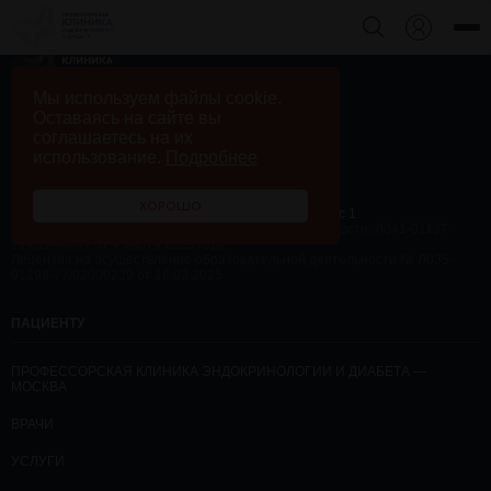
+7 495 230 58 10
Мы используем файлы cookie.
Обратный звонок
Оставаясь на сайте вы
соглашаетесь на их
использование.
Подробнее
ХОРОШО
г. Москва, ул. Андреевская набережная, дом 1, корпус 1
Лицензия на осуществление медицинской деятельности: Л041-01137-
77/01944091 от 4 марта 2025 года
Лицензия на осуществление образовательной деятельности № Л035-
01298-77/02000229 от 18.03.2025
ПАЦИЕНТУ
ПРОФЕССОРСКАЯ КЛИНИКА ЭНДОКРИНОЛОГИИ И ДИАБЕТА —
МОСКВА
ВРАЧИ
УСЛУГИ