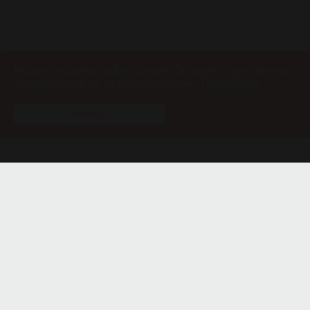
Мы используем файлы cookie.
Оставаясь на сайте вы
соглашаетесь на их
использование.
Подробнее
ХОРОШО