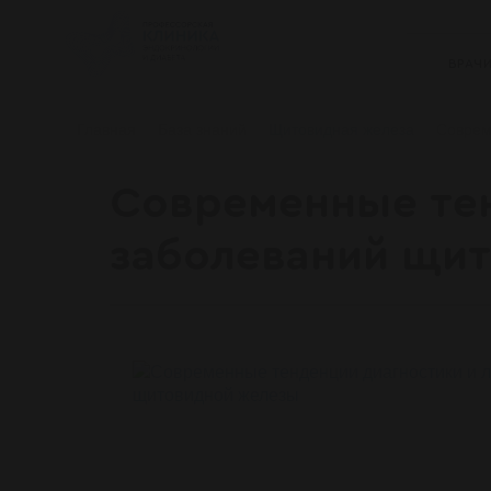
ВРАЧ
Главная
База знаний
Щитовидная железа
Соврем
Современные тен
заболеваний щи