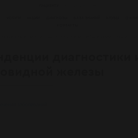
ПАЦИЕНТУ
СПЕЦИАЛИСТАМ
И
УСЛУГИ
АКЦИИ
ДИАГНОЗЫ
БАЗА ЗНАНИЙ
КЛУБЫ
О КЛИ
КОНТАКТЫ
енные тенденции диагностики и лечения заболеваний щитовидной
денции диагностики 
товидной железы